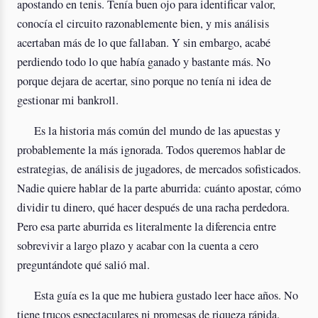
apostando en tenis. Tenía buen ojo para identificar valor,
conocía el circuito razonablemente bien, y mis análisis
acertaban más de lo que fallaban. Y sin embargo, acabé
perdiendo todo lo que había ganado y bastante más. No
porque dejara de acertar, sino porque no tenía ni idea de
gestionar mi bankroll.
Es la historia más común del mundo de las apuestas y
probablemente la más ignorada. Todos queremos hablar de
estrategias, de análisis de jugadores, de mercados sofisticados.
Nadie quiere hablar de la parte aburrida: cuánto apostar, cómo
dividir tu dinero, qué hacer después de una racha perdedora.
Pero esa parte aburrida es literalmente la diferencia entre
sobrevivir a largo plazo y acabar con la cuenta a cero
preguntándote qué salió mal.
Esta guía es la que me hubiera gustado leer hace años. No
tiene trucos espectaculares ni promesas de riqueza rápida.