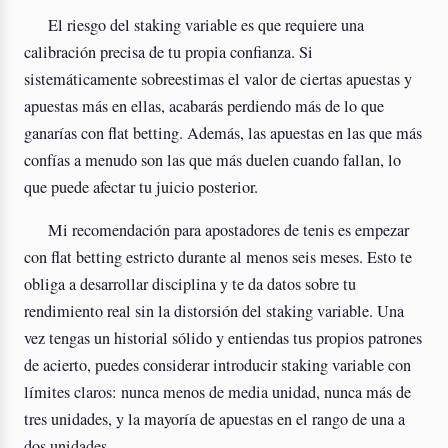
El riesgo del staking variable es que requiere una
calibración precisa de tu propia confianza. Si
sistemáticamente sobreestimas el valor de ciertas apuestas y
apuestas más en ellas, acabarás perdiendo más de lo que
ganarías con flat betting. Además, las apuestas en las que más
confías a menudo son las que más duelen cuando fallan, lo
que puede afectar tu juicio posterior.
Mi recomendación para apostadores de tenis es empezar
con flat betting estricto durante al menos seis meses. Esto te
obliga a desarrollar disciplina y te da datos sobre tu
rendimiento real sin la distorsión del staking variable. Una
vez tengas un historial sólido y entiendas tus propios patrones
de acierto, puedes considerar introducir staking variable con
límites claros: nunca menos de media unidad, nunca más de
tres unidades, y la mayoría de apuestas en el rango de una a
dos unidades.