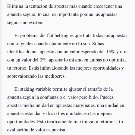
Elimina la tentación de apostar más cuando crees tener una
apuesta segura, lo cual es importante porque las apuestas
seguras no existen.
El problema del flat betting es que trata todas las apuestas
como iguales cuando claramente no lo son. Si has
identificado una apuesta con un valor esperado del 15% y otra
con un valor del 3%, apostar lo mismo en ambas no optimiza
tu retorno. Estás infravalorando las mejores oportunidades y
sobrevalorando las mediocres.
El staking variable permite ajustar el tamaño de la
apuesta según la confianza o el valor percibido. Puedes
apostar media unidad en apuestas marginales, una unidad en
apuestas estándar, y dos o tres unidades en las mejores
oportunidades. Esto teóricamente maximiza tu retorno si tu
evaluación de valor es precisa.