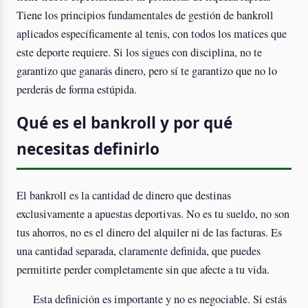
Tiene los principios fundamentales de gestión de bankroll
aplicados específicamente al tenis, con todos los matices que
este deporte requiere. Si los sigues con disciplina, no te
garantizo que ganarás dinero, pero sí te garantizo que no lo
perderás de forma estúpida.
Qué es el bankroll y por qué
necesitas definirlo
El bankroll es la cantidad de dinero que destinas
exclusivamente a apuestas deportivas. No es tu sueldo, no son
tus ahorros, no es el dinero del alquiler ni de las facturas. Es
una cantidad separada, claramente definida, que puedes
permitirte perder completamente sin que afecte a tu vida.
Esta definición es importante y no es negociable. Si estás