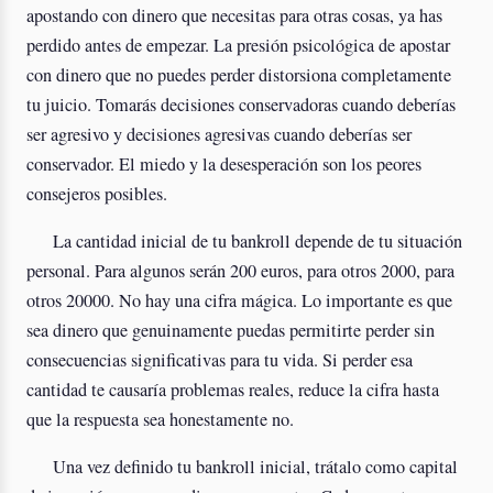
apostando con dinero que necesitas para otras cosas, ya has
perdido antes de empezar. La presión psicológica de apostar
con dinero que no puedes perder distorsiona completamente
tu juicio. Tomarás decisiones conservadoras cuando deberías
ser agresivo y decisiones agresivas cuando deberías ser
conservador. El miedo y la desesperación son los peores
consejeros posibles.
La cantidad inicial de tu bankroll depende de tu situación
personal. Para algunos serán 200 euros, para otros 2000, para
otros 20000. No hay una cifra mágica. Lo importante es que
sea dinero que genuinamente puedas permitirte perder sin
consecuencias significativas para tu vida. Si perder esa
cantidad te causaría problemas reales, reduce la cifra hasta
que la respuesta sea honestamente no.
Una vez definido tu bankroll inicial, trátalo como capital