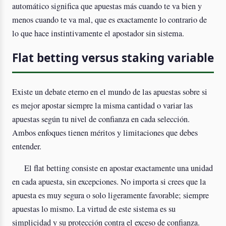
automático significa que apuestas más cuando te va bien y
menos cuando te va mal, que es exactamente lo contrario de
lo que hace instintivamente el apostador sin sistema.
Flat betting versus staking variable
Existe un debate eterno en el mundo de las apuestas sobre si
es mejor apostar siempre la misma cantidad o variar las
apuestas según tu nivel de confianza en cada selección.
Ambos enfoques tienen méritos y limitaciones que debes
entender.
El flat betting consiste en apostar exactamente una unidad
en cada apuesta, sin excepciones. No importa si crees que la
apuesta es muy segura o solo ligeramente favorable; siempre
apuestas lo mismo. La virtud de este sistema es su
simplicidad y su protección contra el exceso de confianza.