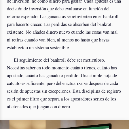
de inversión, no como dinero para gastar. Cada apuesta es una
decisión de inversión que debe evaluarse en función del
retorno esperado. Las ganancias se reinvierten en el bankroll
para hacerlo crecer. Las pérdidas se absorben del bankroll
existente. No añades dinero nuevo cuando las cosas van mal
ni retiras cuando van bien, al menos no hasta que hayas
establecido un sistema sostenible.
El seguimiento del bankroll debe ser meticuloso.
Necesitas saber en todo momento cuánto tienes, cuánto has
apostado, cuánto has ganado o perdido. Una simple hoja de
cálculo es suficiente, pero debe actualizarse después de cada
sesión de apuestas sin excepciones. Esta disciplina de registro
es el primer filtro que separa a los apostadores serios de los
aficionados que juegan con dinero.