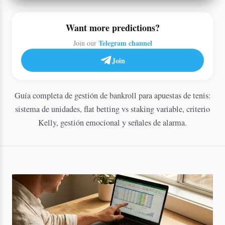
Want more predictions?
Telegram channel
Join our
Join
Guía completa de gestión de bankroll para apuestas de tenis:
sistema de unidades, flat betting vs staking variable, criterio
Kelly, gestión emocional y señales de alarma.