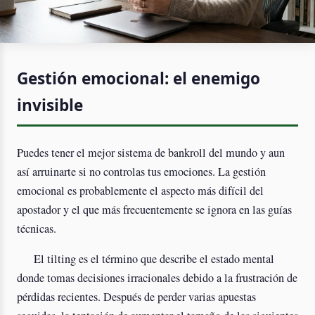
Gestión emocional: el enemigo
invisible
Puedes tener el mejor sistema de bankroll del mundo y aun
así arruinarte si no controlas tus emociones. La gestión
emocional es probablemente el aspecto más difícil del
apostador y el que más frecuentemente se ignora en las guías
técnicas.
El tilting es el término que describe el estado mental
donde tomas decisiones irracionales debido a la frustración de
pérdidas recientes. Después de perder varias apuestas