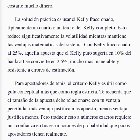
costarte mucho dinero.
La solución práctica es usar el Kelly fraccionado,
típicamente un cuarto o un tercio del Kelly completo. Esto
reduce significativamente la volatilidad mientras mantiene
las ventajas matemáticas del sistema. Con Kelly fraccionado
al 25%, aquella apuesta que el Kelly puro sugería en 10% del
bankroll se convierte en 2.5%, mucho más manejable y
resistente a errores de estimación.
Para apostadores de tenis, el criterio Kelly es útil como
guía conceptual más que como regla estricta. Te recuerda que
el tamaño de la apuesta debe relacionarse con tu ventaja
percibida: más ventaja justifica más apuesta, menos ventaja
justifica menos. Pero traducir esto a números exactos requiere
una confianza en tus estimaciones de probabilidad que pocos
apostadores tienen realmente.