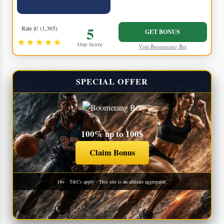
5
Rate it! (1,365)
GET BONUS
★★★★★
Our Score
Visit Boomerang Bet
SPECIAL OFFER
100% up to 100$
Claim Bonus
18+ · T&Cs apply · This site is an affiliate aggregator.