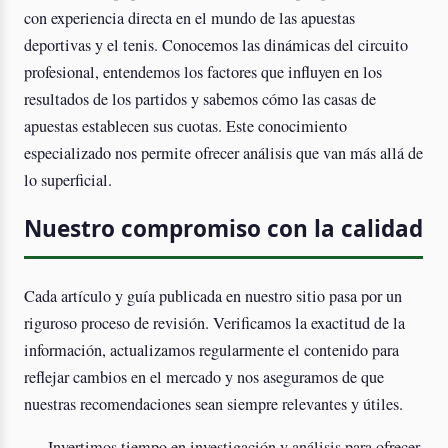
con experiencia directa en el mundo de las apuestas
deportivas y el tenis. Conocemos las dinámicas del circuito
profesional, entendemos los factores que influyen en los
resultados de los partidos y sabemos cómo las casas de
apuestas establecen sus cuotas. Este conocimiento
especializado nos permite ofrecer análisis que van más allá de
lo superficial.
Nuestro compromiso con la calidad
Cada artículo y guía publicada en nuestro sitio pasa por un
riguroso proceso de revisión. Verificamos la exactitud de la
información, actualizamos regularmente el contenido para
reflejar cambios en el mercado y nos aseguramos de que
nuestras recomendaciones sean siempre relevantes y útiles.
Invertimos tiempo en investigación y análisis para ofrecer