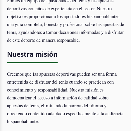
Somos un equipo de apasionados del tenis y las apuestas
deportivas con años de experiencia en el sector. Nuestro
objetivo es proporcionar a los apostadores hispanohablantes
una guía completa, honesta y profesional sobre las apuestas de
tenis, ayudándoles a tomar decisiones informadas y a disfrutar
de este deporte de manera responsable.
Nuestra misión
Creemos que las apuestas deportivas pueden ser una forma
entretenida de disfrutar del tenis cuando se practican con
conocimiento y responsabilidad. Nuestra misión es
democratizar el acceso a información de calidad sobre
apuestas de tenis, eliminando la barrera del idioma y
ofreciendo contenido adaptado específicamente a la audiencia
hispanohablante.